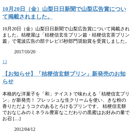
10月20日（金）山梨日日新聞で山梨広告賞につい
て掲載されました。
10月20日（金）山梨日日新聞で山梨広告賞について掲載され
ました。桔梗屋は「桔梗信玄生プリン篇・桔梗信玄茶プリン
篇」で電波広告の部テレビ15秒部門奨励賞を受賞しました。
2017/10/20
12
【お知らせ】「桔梗信玄餅プリン」新発売のお知
らせ
本格的な洋菓子を「和」テイストで味わえる「桔梗信玄プリ
ン」が新発売！ フレッシュな生クリームを使い、きな粉の
香りただようコクのあるとろけるプリンです。 桔梗信玄餅
でおなじみのミネラル豊富なこだわりの黒蜜はお好みの量で
お召 […]
2012/04/12