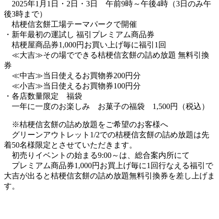
2025年1月1日・2日・3日 午前9時～午後4時（3日のみ午
後3時まで）
桔梗信玄餅工場テーマパークで開催
・新年最初の運試し 福引プレミアム商品券
桔梗屋商品券1,000円お買い上げ毎に福引1回
≪大吉≫その場でできる桔梗信玄餅の詰め放題 無料引換
券
≪中吉≫当日使えるお買物券200円分
≪小吉≫当日使えるお買物券100円分
・各店数量限定 福袋
一年に一度のお楽しみ お菓子の福袋 1,500円（税込）
※桔梗信玄餅の詰め放題をご希望のお客様へ
グリーンアウトレット1/2での桔梗信玄餅の詰め放題は先
着50名様限定とさせていただきます。
初売りイベントの始まる9:00～は、総合案内所にて
プレミアム商品券1,000円お買上げ毎に1回行なえる福引で
大吉が出ると桔梗信玄餅の詰め放題無料引換券を差し上げま
す。