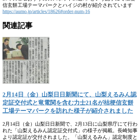
信玄餅工場テーマパークとハイジの村が紹介されています
https://aumo.jp/articles/18626#order-num-16
関連記事
2月14日（金）山梨日日新聞にて、山梨えるみん認
定証交付式と竜電関を含む力士21名が桔梗信玄餅
工場テーマパークを訪れた様子が紹介されました
2月14日（金）山梨日日新聞で、2月13日に山梨県庁にて行わ
れた「山梨えるみん認定証交付式」の様子が掲載。長崎知事
より認定証が交付されました。「山梨えるみん」認定制度と