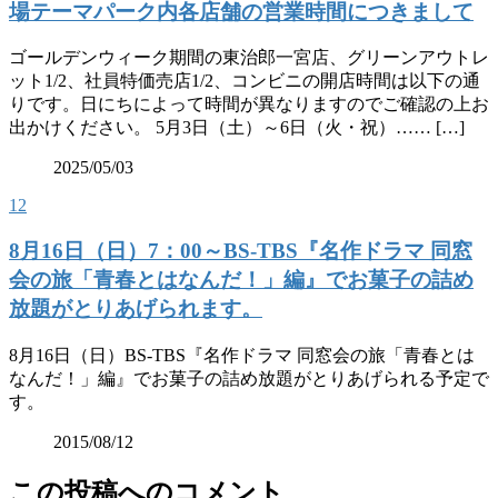
場テーマパーク内各店舗の営業時間につきまして
ゴールデンウィーク期間の東治郎一宮店、グリーンアウトレ
ット1/2、社員特価売店1/2、コンビニの開店時間は以下の通
りです。日にちによって時間が異なりますのでご確認の上お
出かけください。 5月3日（土）～6日（火・祝）…… […]
2025/05/03
12
8月16日（日）7：00～BS-TBS『名作ドラマ 同窓
会の旅「青春とはなんだ！」編』でお菓子の詰め
放題がとりあげられます。
8月16日（日）BS-TBS『名作ドラマ 同窓会の旅「青春とは
なんだ！」編』でお菓子の詰め放題がとりあげられる予定で
す。
2015/08/12
この投稿へのコメント