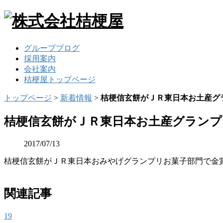
グループブログ
採用案内
会社案内
桔梗屋トップページ
トップページ
>
新着情報
>
桔梗信玄餅がＪＲ東日本お土産グ
桔梗信玄餅がＪＲ東日本お土産グランプ
2017/07/13
桔梗信玄餅がＪＲ東日本おみやげグランプリお菓子部門で金
関連記事
19