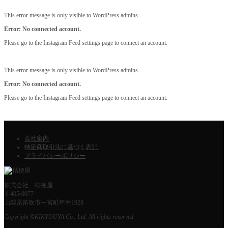
This error message is only visible to WordPress admins
Error: No connected account.
Please go to the Instagram Feed settings page to connect an account.
This error message is only visible to WordPress admins
Error: No connected account.
Please go to the Instagram Feed settings page to connect an account.
会社案内
特定商取引法に基づく表記
プライバシーポリシー
株式会社 桔梗屋
〒405-0077
山梨県笛吹市一宮町坪井1928
Copyright ©KIKYOUYA Co., Ltd. All rights reserved