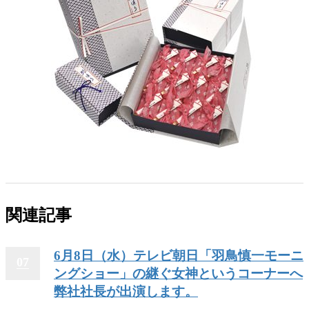
関連記事
6月8日（水）テレビ朝日「羽鳥慎一モーニ
07
ングショー」の継ぐ女神というコーナーへ
弊社社長が出演します。