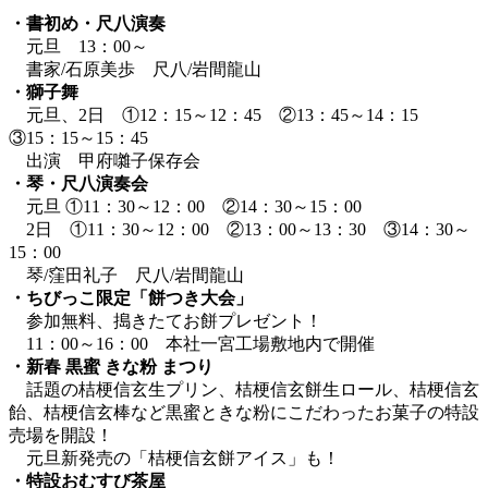
・書初め・尺八演奏
元旦 13：00～
書家/石原美歩 尺八/岩間龍山
・獅子舞
元旦、2日 ①12：15～12：45 ②13：45～14：15
③15：15～15：45
出演 甲府囃子保存会
・琴・尺八演奏会
元旦 ①11：30～12：00 ②14：30～15：00
2日 ①11：30～12：00 ②13：00～13：30 ③14：30～
15：00
琴/窪田礼子 尺八/岩間龍山
・ちびっこ限定「餅つき大会」
参加無料、搗きたてお餅プレゼント！
11：00～16：00 本社一宮工場敷地内で開催
・新春 黒蜜 きな粉 まつり
話題の桔梗信玄生プリン、桔梗信玄餅生ロール、桔梗信玄
飴、桔梗信玄棒など黒蜜ときな粉にこだわったお菓子の特設
売場を開設！
元旦新発売の「桔梗信玄餅アイス」も！
・特設おむすび茶屋